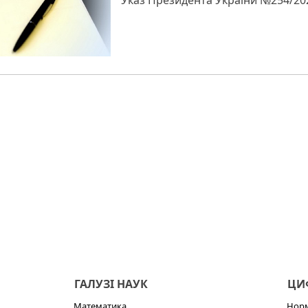
Указ Президента України №254/202
ГАЛУЗІ НАУК
ЦИФ
Математика
Норм