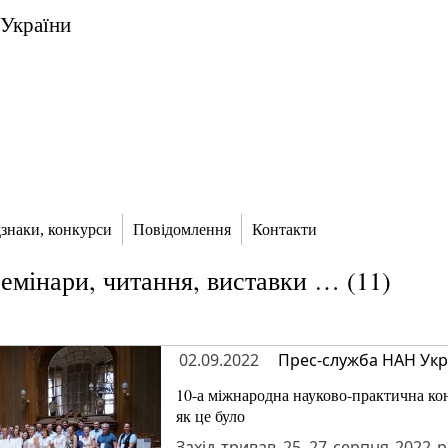
 України
дзнаки, конкурси
Повідомлення
Контакти
семінари, читання, виставки … (11)
02.09.2022
Прес-служба НАН Укр
10-а міжнародна науково-практична ко
як це було
Захід тривав 25–27 серпня 2022 р