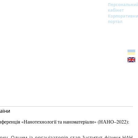
Персональни
кабінет
Корпоративн
портал
аїни
нференція «Нанотехнології та наноматеріали» (НАНО–2022):
оку. Одним із організаторів став Інститут фізики НАН