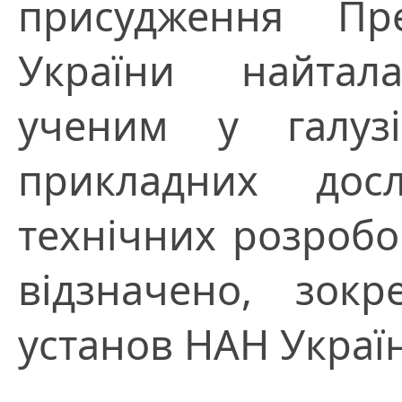
присудження Пр
України найтал
ученим у галуз
прикладних дос
технічних розробо
відзначено, зокр
установ НАН Украї