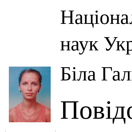
Націона
наук Ук
Біла Га
Повід