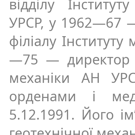
відділу Інститут
УРСР, у 1962—67 —
філіалу Інституту
—75 — директор І
механіки АН УРС
орденами і ме
5.12.1991. Його і
геотехнічної меха