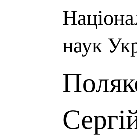
Націона
наук Ук
Поляк
Сергі