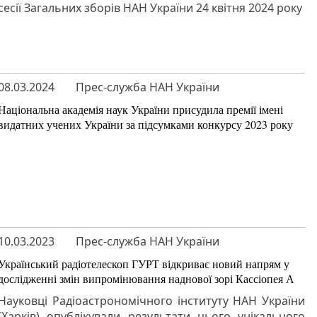
сесії Загальних зборів НАН України 24 квітня 2024 року
08.03.2024
Прес-служба НАН України
Національна академія наук України присудила премії імені
видатних учених України за підсумками конкурсу 2023 року
10.03.2023
Прес-служба НАН України
Український радіотелескоп ГУРТ відкриває новий напрям у
дослідженні змін випромінювання наднової зорі Кассіопея А
Науковці Радіоастрономічного інституту НАН України
(Харків) опублікували результати цього унікального