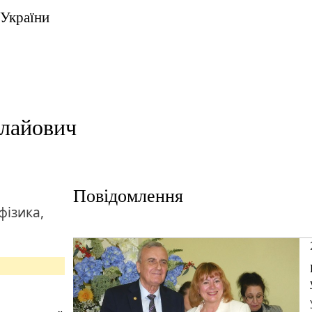
 України
олайович
Повідомлення
фізика,