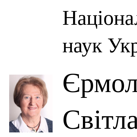
Націона
наук Ук
Єрмол
Світл