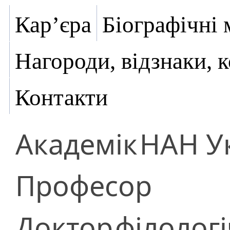
Кар’єра
Біографічні 
Нагороди, відзнаки, 
Контакти
Академік
НАН У
Професор
Доктор
філолог