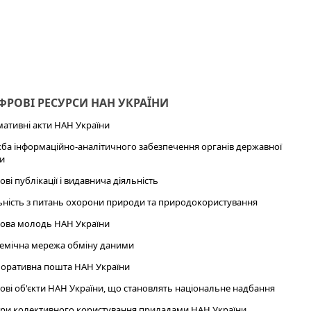
РОВІ РЕСУРСИ НАН УКРАЇНИ
ативні акти НАН України
ба інформаційно-аналітичного забезпечення органів державної
и
ові публікації і видавнича діяльність
ьність з питань охорони природи та природокористування
ова молодь НАН України
емічна мережа обміну даними
оративна пошта НАН України
ові об'єкти НАН України, що становлять національне надбання
ри колективного користування приладами НАН України