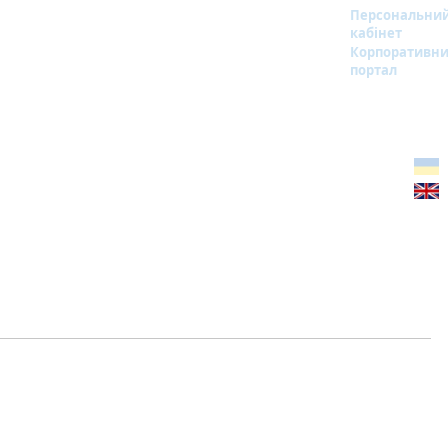
Персональни
кабінет
Корпоративн
портал