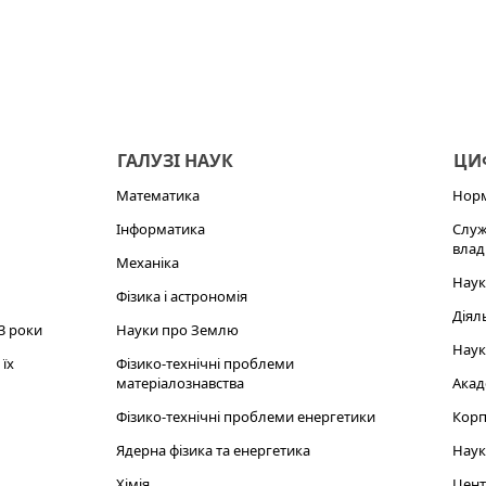
ГАЛУЗІ НАУК
ЦИФ
Математика
Норм
Інформатика
Служ
влад
Механіка
Наук
Фізика і астрономія
Діял
3 роки
Науки про Землю
Наук
їх
Фізико-технічні проблеми
матеріалознавства
Акад
Фізико-технічні проблеми енергетики
Корп
Ядерна фізика та енергетика
Наук
Хімія
Цент