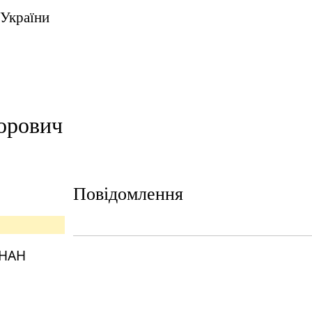
 України
орович
Повідомлення
 НАН