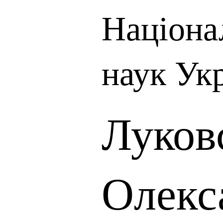
Націона
наук Ук
Луков
Олекс