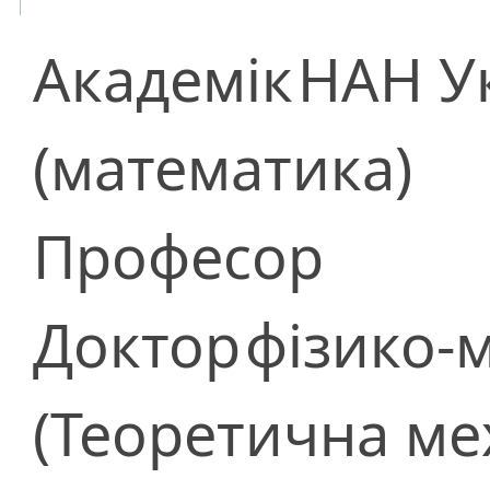
Академік
НАН У
(математика)
Професор
Доктор
фізико-
(Теоретична ме