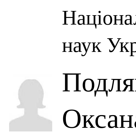
Націона
наук Ук
Подл
Оксан