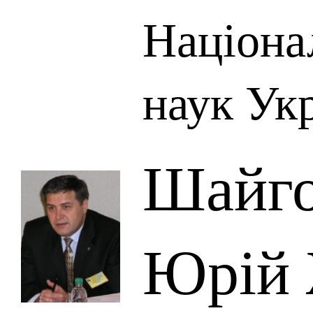
Націона
наук Ук
Шайго
Юрій 