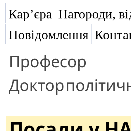
Кар’єра
Нагороди, ві
Повідомлення
Конта
Професор
Доктор
політич
Посади у Н