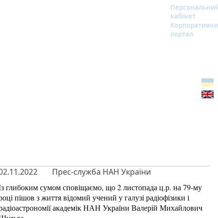
Персональни
кабінет
Корпоративн
портал
02.11.2022
Прес-служба НАН України
Із глибоким сумом сповіщаємо, що 2 листопада ц.р. на 79-му
році пішов з життя відомий учений у галузі радіофізики і
радіоастрономії академік НАН України Валерій Михайлович
Шульга