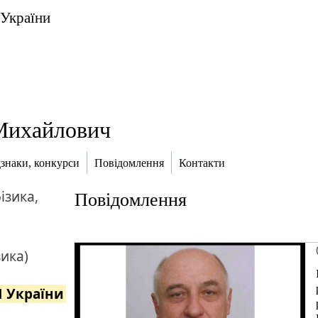
 України
Михайлович
дзнаки, конкурси
Повідомлення
Контакти
ізика,
Повідомлення
зика)
Н України