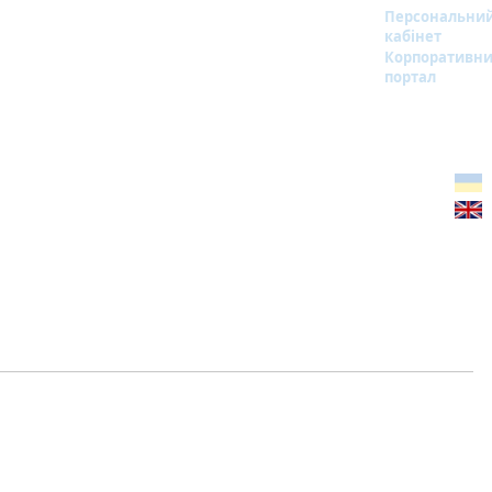
Персональни
кабінет
Корпоративн
портал