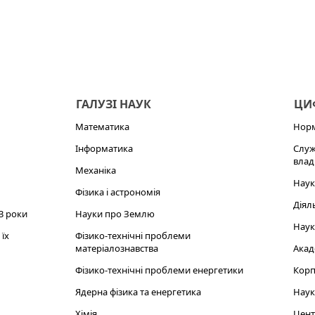
ГАЛУЗІ НАУК
ЦИФ
Математика
Норм
Інформатика
Служ
влад
Механіка
Наук
Фізика і астрономія
Діял
3 роки
Науки про Землю
Наук
їх
Фізико-технічні проблеми
матеріалознавства
Акад
Фізико-технічні проблеми енергетики
Корп
Ядерна фізика та енергетика
Наук
Хімія
Цент