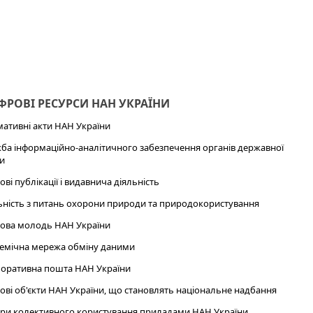
РОВІ РЕСУРСИ НАН УКРАЇНИ
ативні акти НАН України
ба інформаційно-аналітичного забезпечення органів державної
и
ові публікації і видавнича діяльність
ьність з питань охорони природи та природокористування
ова молодь НАН України
емічна мережа обміну даними
оративна пошта НАН України
ові об'єкти НАН України, що становлять національне надбання
ри колективного користування приладами НАН України