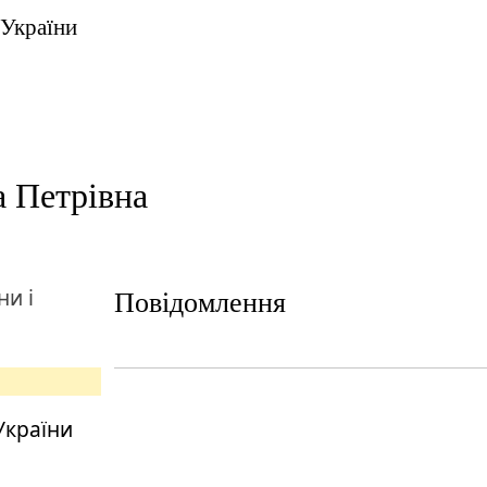
 України
 Петрівна
ни і
Повідомлення
 України