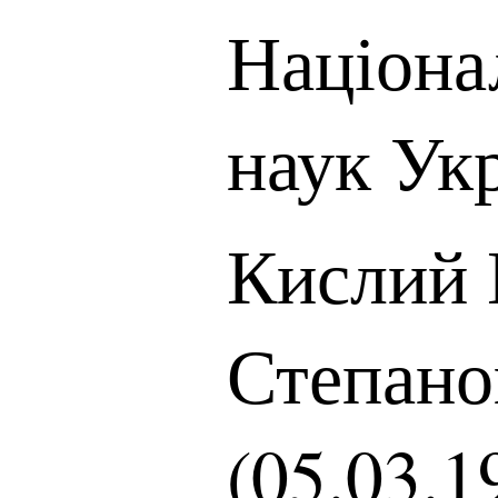
Націона
наук Ук
Кислий 
Степано
(05.03.1