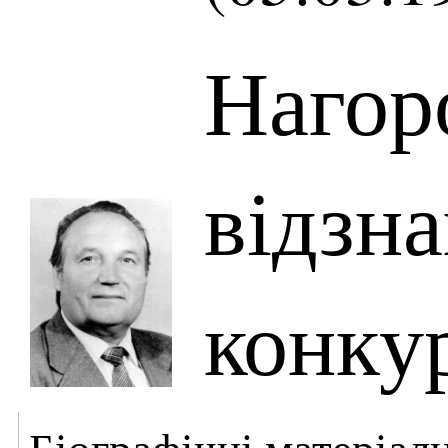
Нагор
відзна
конку