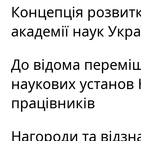
Концепція розвитк
академії наук Укр
До відома перемі
наукових установ 
працівників
Нагороди та відзн