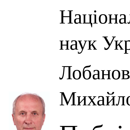
Націона
наук Ук
Лобанов
Михайл