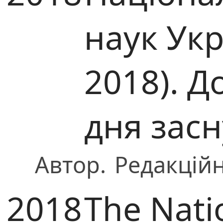
наук Ук
2018). Д
дня зас
Автор.
Редакційн
2018
The Nati