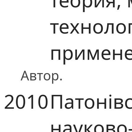
технолог
примене
Автор.
2010
Патонівс
науково