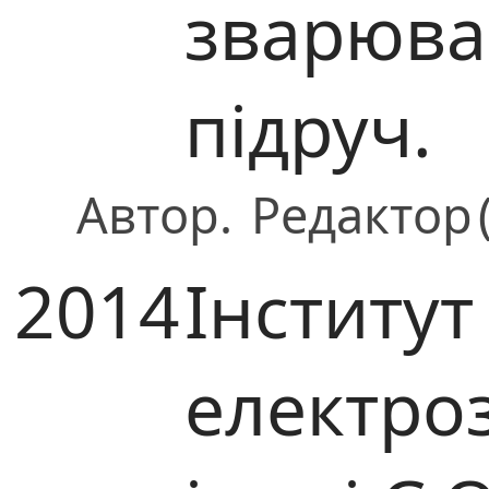
зварюван
підруч.
Автор.
Редактор
2014
Інститут
електро