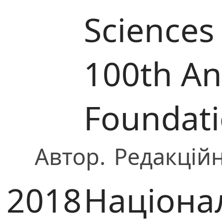
Sciences
100th Ann
Foundat
Автор.
Редакційн
2018
Націона