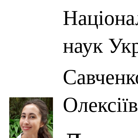
Націона
наук Ук
Савченк
Олексії