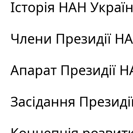
Історія НАН Украї
Члени Президії Н
Апарат Президії Н
Засідання Президі
Концепція розвитк