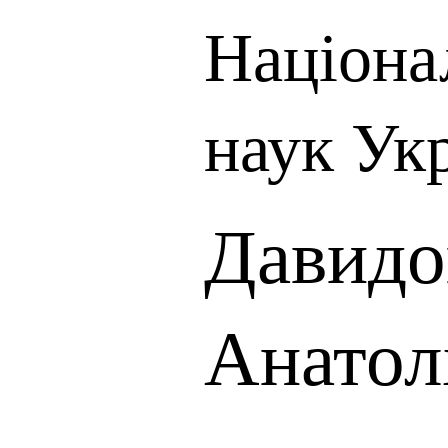
Націона
наук Ук
Давидо
Анатол