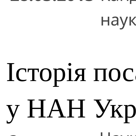
нау
Історія по
у НАН Укр