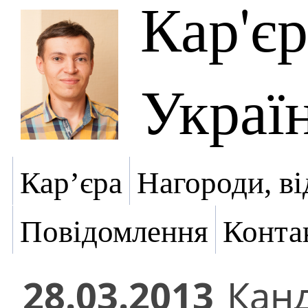
Кар'є
Украї
Кар’єра
Нагороди, ві
Повідомлення
Конта
28.03.2013
Кан