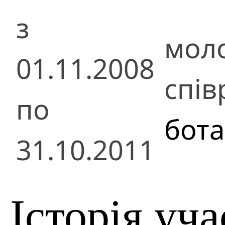
з
мол
01.11.2008
спів
по
бота
31.10.2011
Історія уча