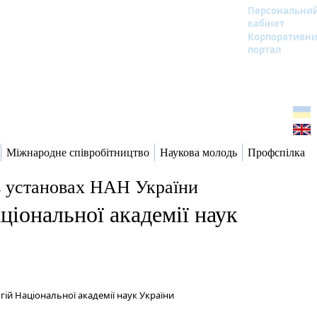
Персональни
кабінет
Корпоративн
портал
Міжнародне співробітництво
Наукова молодь
Профспілка
в установах НАН України
ціональної академії наук
ій Національної академії наук України