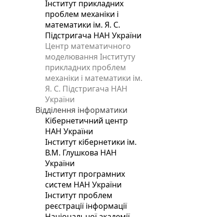
Інститут прикладних
проблем механіки і
математики ім. Я. С.
Підстригача НАН України
Центр математичного
моделювання Інституту
прикладних проблем
механіки і математики ім.
Я. С. Підстригача НАН
України
Відділення інформатики
Кібернетичний центр
НАН України
Інститут кібернетики ім.
В.М. Глушкова НАН
України
Інститут програмних
систем НАН України
Інститут проблем
реєстрації інформації
Національної академії