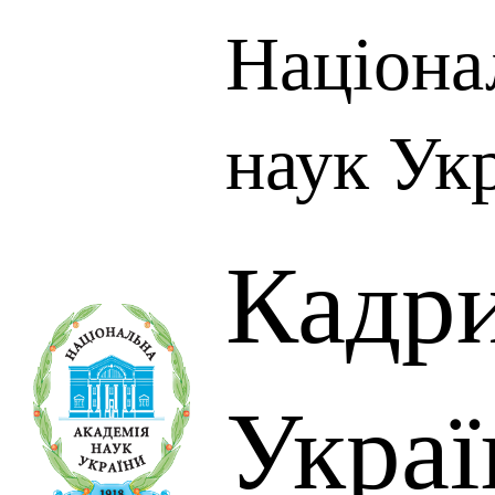
Націона
наук Ук
Кадр
Украї