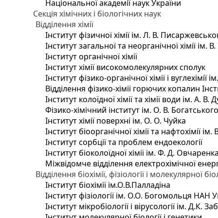
Національної академії наук України
Секція хімічних і біологічних наук
Відділення хімії
Інститут фізичної хімії ім. Л. В. Писаржевсько
Інститут загальної та неорганічної хімії ім. В
Інститут органічної хімії
Інститут хімії високомолекулярних сполук
Інститут фізико-органічної хімії і вуглехімії і
Відділення фізико-хімії горючих копалин Інсти
Інститут колоїдної хімії та хімії води ім. А. 
Фізико-хімічний інститут ім. О. В. Богатсько
Інститут хімії поверхні ім. О. О. Чуйка
Інститут біоорганічної хімії та нафтохімії ім. 
Інститут сорбції та проблем ендоекології
Інститут біоколоїдної хімії ім. Ф. Д. Овчаренк
Міжвідомче відділення електрохімічної енер
Відділення біохімії, фізіології і молекулярної біо
Інститут біохімії ім.О.В.Палладіна
Інститут фізіології ім. О.О. Богомольця НАН 
Інститут мікробіології і вірусології ім. Д.К. 
Інститут молекулярної біології і генетики