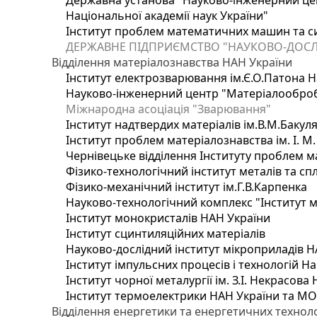
Державна установа "Науково-інженерний цен
Національної академії наук України"
Інститут проблем математичних машин та с
ДЕРЖАВНЕ ПІДПРИЄМСТВО "НАУКОВО-ДОСЛ
Відділення матеріалознавства НАН України
Інститут електрозварювання ім.Є.О.Патона Н
Науково-інженерний центр "Матеріалооброб
Міжнародна асоціація "Зварювання"
Інститут надтвердих матеріалів ім.В.М.Бакул
Інститут проблем матеріалознавства ім. І. М
Чернівецьке відділення Інституту проблем м
Фізико-технологічний інститут металів та сп
Фізико-механічний інститут ім.Г.В.Карпенка
Науково-технологічний комплекс "Інститут 
Інститут монокристалів НАН України
Інститут сцинтиляційних матеріалів
Науково-дослідний інститут мікроприладів Н
Інститут імпульсних процесів і технологій На
Інститут чорної металургії ім. З.І. Некрасова
Інститут термоелектрики НАН України та МО
Відділення енергетики та енергетичних технол