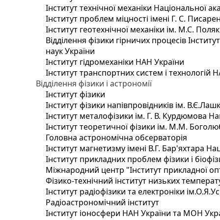
Інститут технічної механіки Національної ак
Інститут проблем міцності імені Г. С. Писаре
Інститут геотехнічної механіки ім. М.С. Поля
Відділення фізики гірничих процесів Інститу
наук України
Інститут гідромеханіки НАН України
Інститут транспортних систем і технологій 
Відділення фізики і астрономії
Інститут фізики
Інститут фізики напівпровідників ім. В.Є.Ла
Інститут металофізики ім. Г. В. Курдюмова На
Інститут теоретичної фізики ім. М.М. Боголю
Головна астрономічна обсерваторія
Інститут магнетизму імені В.Г. Бар'яхтара На
Інститут прикладних проблем фізики і біофі
Міжнародний центр "Інститут прикладної оп
Фізико-технічний інститут низьких температур
Інститут радіофізики та електроніки ім.О.Я.У
Радіоастрономічний інститут
Інститут іоносфери НАН України та МОН Укр