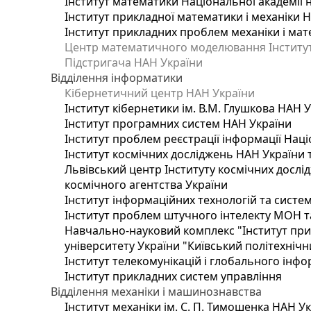
Інститут математики Національної академії 
Інститут прикладної математики і механіки 
Інститут прикладних проблем механіки і мате
Центр математичного моделювання Інституту
Підстригача НАН України
Відділення інформатики
Кібернетичний центр НАН України
Інститут кібернетики ім. В.М. Глушкова НАН 
Інститут програмних систем НАН України
Інститут проблем реєстрації інформації Наці
Інститут космічних досліджень НАН України 
Львівський центр Інституту космічних дослі
космічного агентства України
Інститут інформаційних технологій та систем
Інститут проблем штучного інтелекту МОН т
Навчально-науковий комплекс "Інститут при
університету України "Київський політехнічни
Інститут телекомунікацій і глобального інф
Інститут прикладних систем управління
Відділення механіки і машинознавства
Інститут механіки ім. С. П. Тимошенка НАН У