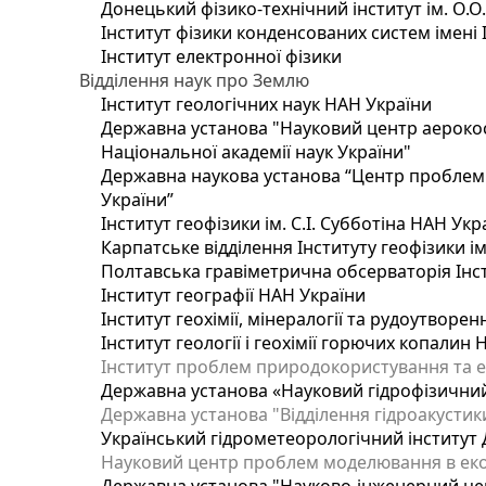
Донецький фізико-технічний інститут ім. О.О
Інститут фізики конденсованих систем імені 
Інститут електронної фізики
Відділення наук про Землю
Інститут геологічних наук НАН України
Державна установа "Науковий центр аерокос
Національної академії наук України"
Державна наукова установа “Центр проблем м
України”
Інститут геофізики ім. С.І. Субботіна НАН Укр
Карпатське відділення Інституту геофізики ім
Полтавська гравіметрична обсерваторія Інсти
Інститут географії НАН України
Інститут геохімії, мінералогії та рудоутворе
Інститут геології і геохімії горючих копалин
Інститут проблем природокористування та е
Державна установа «Науковий гідрофізичний
Державна установа "Відділення гідроакустики
Український гідрометеорологічний інститут
Науковий центр проблем моделювання в еколо