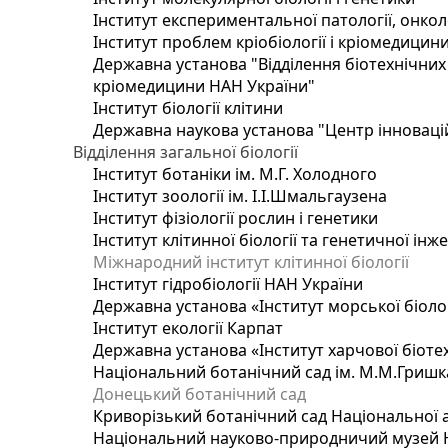
Інститут експериментальної патології, онколог
Інститут проблем кріобіології і кріомедицин
Державна установа "Відділення біотехнічних 
кріомедицини НАН України"
Інститут біології клітини
Державна наукова установа "Центр інноваці
Відділення загальної біології
Інститут ботаніки ім. М.Г. Холодного
Інститут зоології ім. І.І.Шмальгаузена
Інститут фізіології рослин і генетики
Інститут клітинної біології та генетичної інж
Міжнародний інститут клітинної біології
Інститут гідробіології НАН України
Державна установа «Інститут морської біоло
Інститут екології Карпат
Державна установа «Інститут харчової біотех
Національний ботанічний сад ім. М.М.Гришк
Донецький ботанічний сад
Криворізький ботанічний сад Національної а
Національний науково-природничий музей На