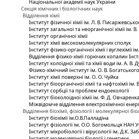
Національної академії наук України
Секція хімічних і біологічних наук
Відділення хімії
Інститут фізичної хімії ім. Л. В. Писаржевсько
Інститут загальної та неорганічної хімії ім. В
Інститут органічної хімії
Інститут хімії високомолекулярних сполук
Інститут фізико-органічної хімії і вуглехімії і
Відділення фізико-хімії горючих копалин Інсти
Інститут колоїдної хімії та хімії води ім. А. 
Фізико-хімічний інститут ім. О. В. Богатсько
Інститут хімії поверхні ім. О. О. Чуйка
Інститут біоорганічної хімії та нафтохімії ім. 
Інститут сорбції та проблем ендоекології
Інститут біоколоїдної хімії ім. Ф. Д. Овчаренк
Міжвідомче відділення електрохімічної енер
Відділення біохімії, фізіології і молекулярної біо
Інститут біохімії ім.О.В.Палладіна
Інститут фізіології ім. О.О. Богомольця НАН 
Інститут мікробіології і вірусології ім. Д.К. 
Інститут молекулярної біології і генетики