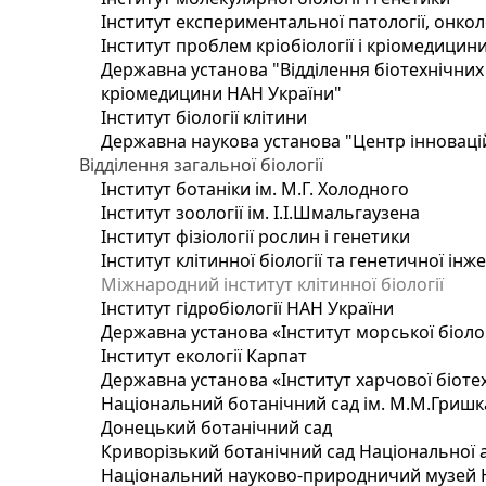
Інститут експериментальної патології, онколог
Інститут проблем кріобіології і кріомедицин
Державна установа "Відділення біотехнічних 
кріомедицини НАН України"
Інститут біології клітини
Державна наукова установа "Центр інноваці
Відділення загальної біології
Інститут ботаніки ім. М.Г. Холодного
Інститут зоології ім. І.І.Шмальгаузена
Інститут фізіології рослин і генетики
Інститут клітинної біології та генетичної інж
Міжнародний інститут клітинної біології
Інститут гідробіології НАН України
Державна установа «Інститут морської біоло
Інститут екології Карпат
Державна установа «Інститут харчової біотех
Національний ботанічний сад ім. М.М.Гришк
Донецький ботанічний сад
Криворізький ботанічний сад Національної а
Національний науково-природничий музей На