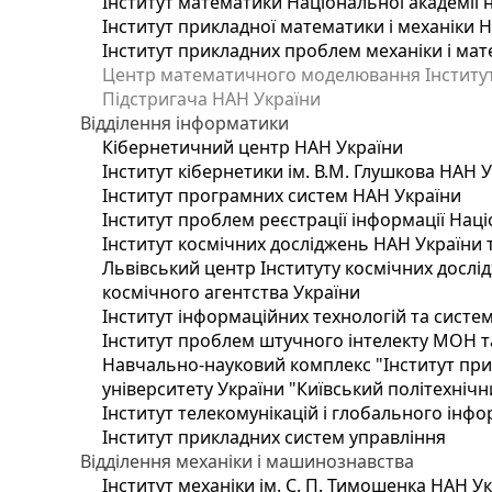
Інститут математики Національної академії 
Інститут прикладної математики і механіки 
Інститут прикладних проблем механіки і мате
Центр математичного моделювання Інституту
Підстригача НАН України
Відділення інформатики
Кібернетичний центр НАН України
Інститут кібернетики ім. В.М. Глушкова НАН 
Інститут програмних систем НАН України
Інститут проблем реєстрації інформації Наці
Інститут космічних досліджень НАН України 
Львівський центр Інституту космічних дослі
космічного агентства України
Інститут інформаційних технологій та систем
Інститут проблем штучного інтелекту МОН т
Навчально-науковий комплекс "Інститут при
університету України "Київський політехнічни
Інститут телекомунікацій і глобального інф
Інститут прикладних систем управління
Відділення механіки і машинознавства
Інститут механіки ім. С. П. Тимошенка НАН У