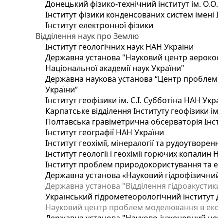
Донецький фізико-технічний інститут ім. О.О
Інститут фізики конденсованих систем імені 
Інститут електронної фізики
Відділення наук про Землю
Інститут геологічних наук НАН України
Державна установа "Науковий центр аерокос
Національної академії наук України"
Державна наукова установа “Центр проблем м
України”
Інститут геофізики ім. С.І. Субботіна НАН Укр
Карпатське відділення Інституту геофізики ім
Полтавська гравіметрична обсерваторія Інсти
Інститут географії НАН України
Інститут геохімії, мінералогії та рудоутворе
Інститут геології і геохімії горючих копалин
Інститут проблем природокористування та е
Державна установа «Науковий гідрофізичний
Державна установа "Відділення гідроакустики
Український гідрометеорологічний інститут
Науковий центр проблем моделювання в еколо