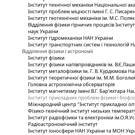
Інститут технічної механіки Національної ак
Інститут проблем міцності імені Г. С. Писаре
Інститут геотехнічної механіки ім. М.С. Поля
Відділення фізики гірничих процесів Інститу
наук України
Інститут гідромеханіки НАН України
Інститут транспортних систем і технологій 
Відділення фізики і астрономії
Інститут фізики
Інститут фізики напівпровідників ім. В.Є.Ла
Інститут металофізики ім. Г. В. Курдюмова На
Інститут теоретичної фізики ім. М.М. Боголю
Головна астрономічна обсерваторія
Інститут магнетизму імені В.Г. Бар'яхтара На
Інститут прикладних проблем фізики і біофі
Міжнародний центр "Інститут прикладної оп
Фізико-технічний інститут низьких температур
Інститут радіофізики та електроніки ім.О.Я.У
Радіоастрономічний інститут
Інститут іоносфери НАН України та МОН Укр