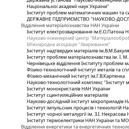
Державна установа "Науково-інженерний цен
Національної академії наук України"
Інститут проблем математичних машин та с
ДЕРЖАВНЕ ПІДПРИЄМСТВО "НАУКОВО-ДОСЛ
Відділення матеріалознавства НАН України
Інститут електрозварювання ім.Є.О.Патона Н
Науково-інженерний центр "Матеріалооброб
Міжнародна асоціація "Зварювання"
Інститут надтвердих матеріалів ім.В.М.Бакул
Інститут проблем матеріалознавства ім. І. М
Чернівецьке відділення Інституту проблем м
Фізико-технологічний інститут металів та сп
Фізико-механічний інститут ім.Г.В.Карпенка
Науково-технологічний комплекс "Інститут 
Інститут монокристалів НАН України
Інститут сцинтиляційних матеріалів
Науково-дослідний інститут мікроприладів Н
Інститут імпульсних процесів і технологій На
Інститут чорної металургії ім. З.І. Некрасова
Інститут термоелектрики НАН України та МО
Відділення енергетики та енергетичних технол