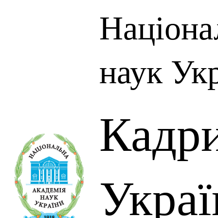
Націона
наук Ук
Кадр
Украї