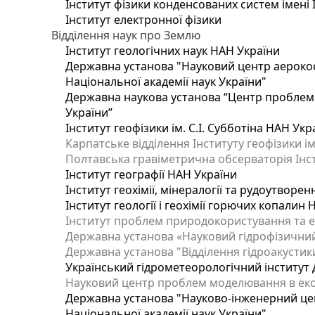
Інститут фізики конденсованих систем імені 
Інститут електронної фізики
Відділення наук про Землю
Інститут геологічних наук НАН України
Державна установа "Науковий центр аерокос
Національної академії наук України"
Державна наукова установа “Центр проблем м
України”
Інститут геофізики ім. С.І. Субботіна НАН Укр
Карпатське відділення Інституту геофізики ім
Полтавська гравіметрична обсерваторія Інсти
Інститут географії НАН України
Інститут геохімії, мінералогії та рудоутворе
Інститут геології і геохімії горючих копалин
Інститут проблем природокористування та е
Державна установа «Науковий гідрофізичний
Державна установа "Відділення гідроакустики
Український гідрометеорологічний інститут
Науковий центр проблем моделювання в еколо
Державна установа "Науково-інженерний цен
Національної академії наук України"