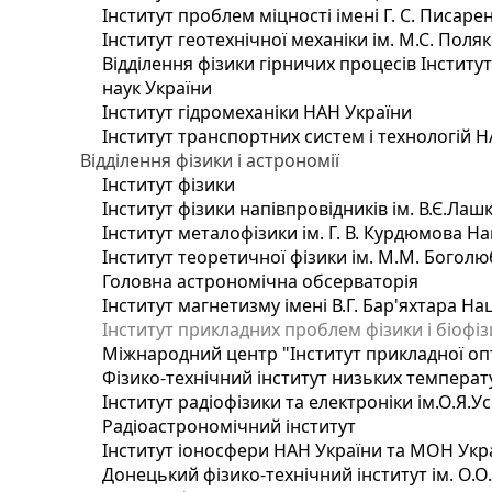
Інститут проблем міцності імені Г. С. Писаре
Інститут геотехнічної механіки ім. М.С. Поля
Відділення фізики гірничих процесів Інститу
наук України
Інститут гідромеханіки НАН України
Інститут транспортних систем і технологій 
Відділення фізики і астрономії
Інститут фізики
Інститут фізики напівпровідників ім. В.Є.Ла
Інститут металофізики ім. Г. В. Курдюмова На
Інститут теоретичної фізики ім. М.М. Боголю
Головна астрономічна обсерваторія
Інститут магнетизму імені В.Г. Бар'яхтара На
Інститут прикладних проблем фізики і біофі
Міжнародний центр "Інститут прикладної оп
Фізико-технічний інститут низьких температур
Інститут радіофізики та електроніки ім.О.Я.У
Радіоастрономічний інститут
Інститут іоносфери НАН України та МОН Укр
Донецький фізико-технічний інститут ім. О.О