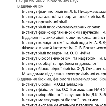
Секція хімічних і біологічних наук
Відділення хімії
Інститут фізичної хімії ім. Л. В. Писаржевсько
Інститут загальної та неорганічної хімії ім. В
Інститут органічної хімії
Інститут хімії високомолекулярних сполук
Інститут фізико-органічної хімії і вуглехімії і
Відділення фізико-хімії горючих копалин Інсти
Інститут колоїдної хімії та хімії води ім. А. 
Фізико-хімічний інститут ім. О. В. Богатсько
Інститут хімії поверхні ім. О. О. Чуйка
Інститут біоорганічної хімії та нафтохімії ім. 
Інститут сорбції та проблем ендоекології
Інститут біоколоїдної хімії ім. Ф. Д. Овчаренк
Міжвідомче відділення електрохімічної енер
Відділення біохімії, фізіології і молекулярної біо
Інститут біохімії ім.О.В.Палладіна
Інститут фізіології ім. О.О. Богомольця НАН 
Інститут мікробіології і вірусології ім. Д.К. 
Інститут молекулярної біології і генетики
Інститут експериментальної патології, онколог