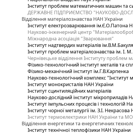
Інститут проблем математичних машин та с
ДЕРЖАВНЕ ПІДПРИЄМСТВО "НАУКОВО-ДОСЛ
Відділення матеріалознавства НАН України
Інститут електрозварювання ім.Є.О.Патона Н
Науково-інженерний центр "Матеріалооброб
Міжнародна асоціація "Зварювання"
Інститут надтвердих матеріалів ім.В.М.Бакул
Інститут проблем матеріалознавства ім. І. М
Чернівецьке відділення Інституту проблем м
Фізико-технологічний інститут металів та сп
Фізико-механічний інститут ім.Г.В.Карпенка
Науково-технологічний комплекс "Інститут 
Інститут монокристалів НАН України
Інститут сцинтиляційних матеріалів
Науково-дослідний інститут мікроприладів Н
Інститут імпульсних процесів і технологій На
Інститут чорної металургії ім. З.І. Некрасова
Інститут термоелектрики НАН України та МО
Відділення енергетики та енергетичних технол
Інститут технічної теплофізики НАН України