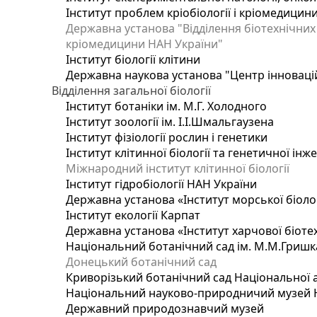
Інститут проблем кріобіології і кріомедицин
Державна установа "Відділення біотехнічних 
кріомедицини НАН України"
Інститут біології клітини
Державна наукова установа "Центр інноваці
Відділення загальної біології
Інститут ботаніки ім. М.Г. Холодного
Інститут зоології ім. І.І.Шмальгаузена
Інститут фізіології рослин і генетики
Інститут клітинної біології та генетичної інж
Міжнародний інститут клітинної біології
Інститут гідробіології НАН України
Державна установа «Інститут морської біоло
Інститут екології Карпат
Державна установа «Інститут харчової біотех
Національний ботанічний сад ім. М.М.Гришк
Донецький ботанічний сад
Криворізький ботанічний сад Національної а
Національний науково-природничий музей На
Державний природознавчий музей