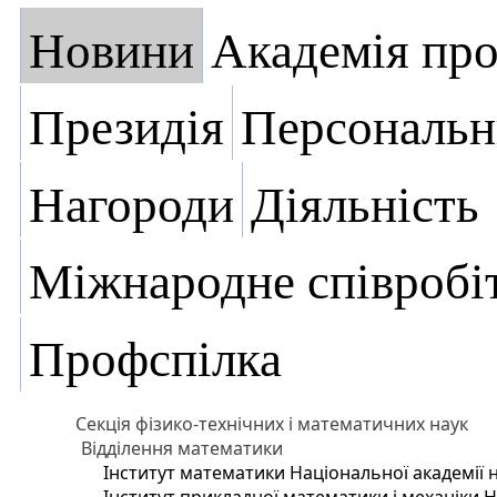
Новини
Академія пр
Президія
Персональн
Нагороди
Діяльність
Міжнародне співробі
Профспілка
Секція фізико-технічних і математичних наук
Відділення математики
Інститут математики Національної академії 