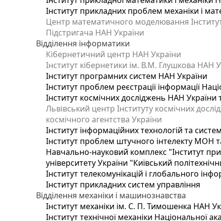
Інститут прикладної математики і механіки 
Інститут прикладних проблем механіки і мате
Центр математичного моделювання Інституту
Підстригача НАН України
Відділення інформатики
Кібернетичний центр НАН України
Інститут кібернетики ім. В.М. Глушкова НАН 
Інститут програмних систем НАН України
Інститут проблем реєстрації інформації Наці
Інститут космічних досліджень НАН України 
Львівський центр Інституту космічних дослі
космічного агентства України
Інститут інформаційних технологій та систем
Інститут проблем штучного інтелекту МОН т
Навчально-науковий комплекс "Інститут при
університету України "Київський політехнічни
Інститут телекомунікацій і глобального інф
Інститут прикладних систем управління
Відділення механіки і машинознавства
Інститут механіки ім. С. П. Тимошенка НАН У
Інститут технічної механіки Національної ак