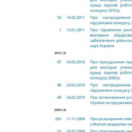
кращі наукові робот
конкурсу 2010 р.
50
16.02.2011
Про нагородження
підсумками конкурсу 2
1
12.01.2011
Про піднесення рол
вихованні обдаров
забезпеченні діяльнос
наук України
2010
(3)
47
24.02.2010
Про присудження пре
для молодих учених
кращі наукові робот
конкурсу 2009 р.
48
24.02.2010
Про нагородження
підсумками конкурсу 2
49
24.02.2010
Про встановлення ро
України за підсумками 
2009
(4)
293
11.11.2009
Про розширення співп
з Малою академією на
52
25.02.2009
Про присудження пре