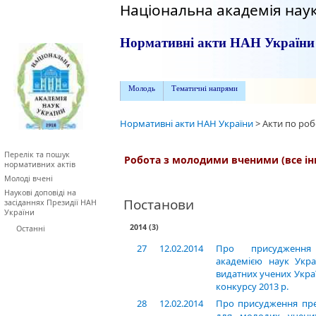
Національна академія наук
Нормативні акти НАН України
Молодь
Тематичні напрями
Нормативні акти НАН України
>
Акти по ро
Перелік та пошук
Робота з молодими вченими (все ін
нормативних актів
Молоді вчені
Наукові доповіді на
Постанови
засіданнях Президії НАН
України
2014
(3)
Останні
27
12.02.2014
Про присудження
академією наук Укра
видатних учених Укра
конкурсу 2013 р.
28
12.02.2014
Про присудження пре