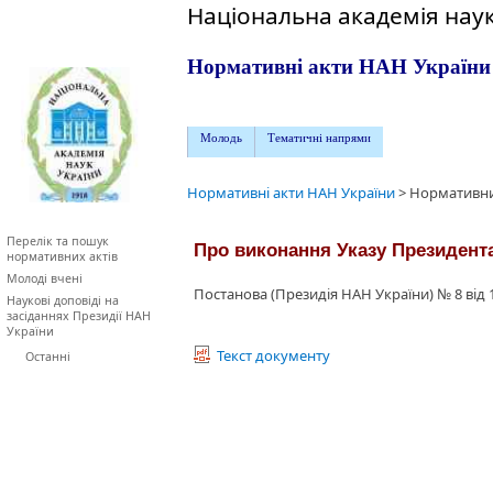
Національна академія наук
Нормативні акти НАН України
Молодь
Тематичні напрями
Нормативні акти НАН України
>
Нормативни
Перелік та пошук
Про виконання Указу Президента 
нормативних актів
Молоді вчені
Постанова (Президія НАН України) № 8 від 1
Наукові доповіді на
засіданнях Президії НАН
України
Текст документу
Останні