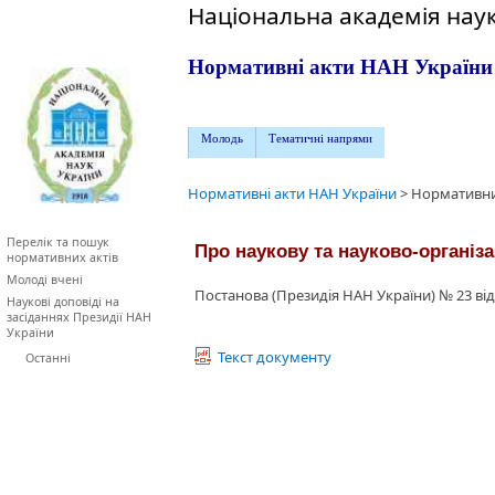
Національна академія наук
Нормативні акти НАН України
Молодь
Тематичні напрями
Нормативні акти НАН України
>
Нормативни
Перелік та пошук
Про наукову та науково-організац
нормативних актів
Молоді вчені
Постанова (Президія НАН України) № 23 від
Наукові доповіді на
засіданнях Президії НАН
України
Текст документу
Останні