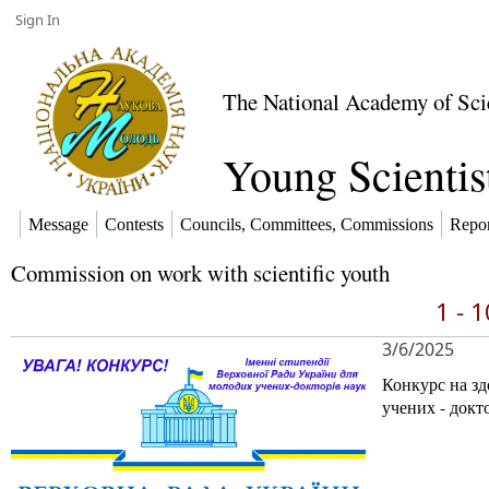
Sign In
The National Academy of Sci
Young Scientis
Message
Contests
Councils, Committees, Commissions
Repor
Commission on work with scientific youth
1 - 
3/6/2025
Конкурс на зд
учених - докто