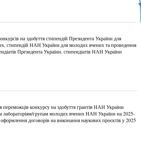
нкурсів на здобуття стипендій Президента України для
их, стипендій НАН України для молодих вчених та проведення
пендіатів Президента України, стипендіатів НАН України
я переможців конкурсу на здобуття грантів НАН України
м лабораторіям/групам молодих вчених НАН України на 2025-
 оформлення договорів на виконання наукових проєктів у 2025