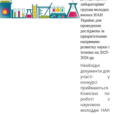
лабораторіям/
групам молодих
вчених НАН
України для
проведення
досліджень за
пріоритетними
напрямами
розвитку науки і
техніки на 2025-
2026 рр.
Необхідні
документи для
участі у
конкурсі
приймаються
Комісією по
роботі з
науковою
молоддю НАН