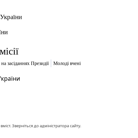
 України
їни
місії
 на засіданнях Президії
Молоді вчені
України
міст. Зверніться до адміністратора сайту.