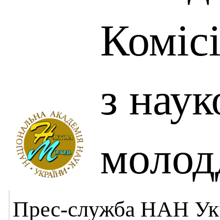
Комісі
з нау
моло
Прес-служба НАН Ук