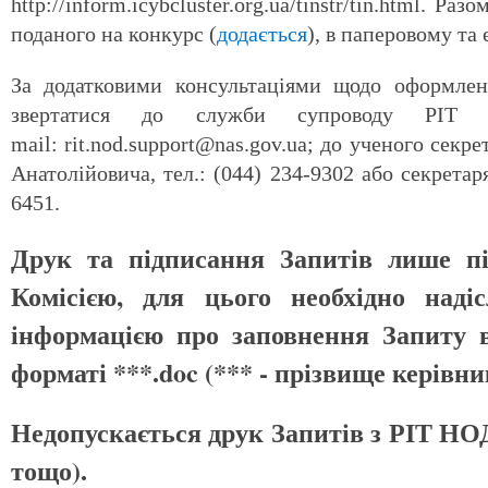
http://inform.icybcluster.org.ua/tinstr/tin.html. 
поданого на конкурс (
додається
), в паперовому та 
За додатковими консультаціями щодо оформле
звертатися до служби супроводу РІТ
mail: rit.nod.support@nas.gov.ua; до ученого с
Анатолійовича, тел.: (044) 234-9302 або секретар
6451.
Друк та підписання Запитів лише пі
Комісією, для цього необхідно наді
інформацією про заповнення Запиту 
форматі ***.doc (*** - прізвище керів
Недопускається друк Запитів з РІТ НОД 
тощо).