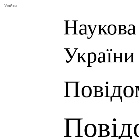
Увійти
Наукова
України
Повідо
Повід