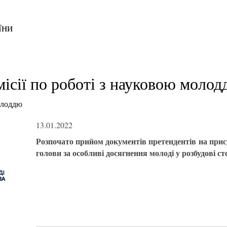
їни
ісії по роботі з науковою моло
олоддю
13.01.2022
Розпочато прийом документів претендентів на прис
голови за особливі досягнення молоді у розбудові с