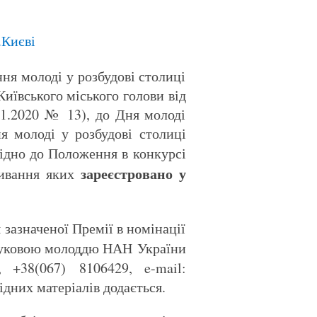
.Києві
ня молоді у розбудові столиці
иївського міського голови від
01.2020 № 13), до Дня молоді
я молоді у розбудові столиці
відно до Положення в конкурсі
зареєстровано у
живання яких
 зазначеної Премії в номінації
науковою молоддю НАН України
 +38(067) 8106429, e-mail:
дних матеріалів додається.