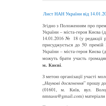
Лист НАН України від 14.01.2
Згідно з Положенням про премі
України – міста-героя Києва (
14.01.2016 № 18 (у редакції 
присуджується до 50 премій К
України – міста-героя Києва (
можуть брати участь громадя
м. Києві
.
З метою організації участі мо
„
Наукові досягнення
” прошу д
(01601, м. Київ, вул. Воло
nmnasu@gmail.com) матеріали щ