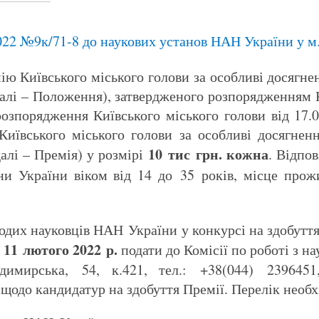
022 №9к/71-8 до наукових установ НАН України у м
ю Київського міського голови за особливі досягнен
далі – Положення), затвердженого розпорядженням К
розпорядження Київського міського голови від 17.
иївського міського голови за особливі досягненн
10 тис грн. кожна
далі – Премія) у розмірі
. Відпо
ни України віком від 14 до 35 років, місце про
лодих науковців НАН України у конкурсі на здобуття
11
лютого 20
22
р.
о
подати до Комісії по роботі з 
димирська, 54, к.421, тел.: +38(044) 2396451,
одо кандидатур на здобуття Премії. Перелік необхі