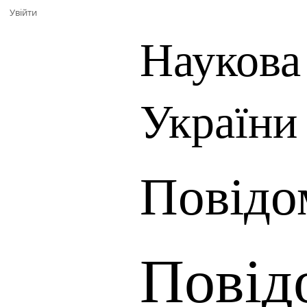
Увійти
Наукова
України
Повідо
Повід