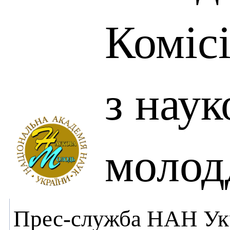
Комісі
з нау
моло
Прес-служба НАН Ук