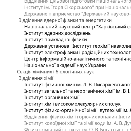
Відділення цільової підготовки Національного
інститут ім. Ігоря Сікорського" при Національн
Державне підприємство "Державний науково-те
Відділення ядерної фізики та енергетики
Національний науковий центр "Харківський фі
Інститут ядерних досліджень
Інститут прикладної фізики
Державна установа "Інститут геохімії навкол
Інститут електрофізики і радіаційних технолог
Центр інформаційно-аналітичного та технічно
Національної академії наук України
Секція хімічних і біологічних наук
Відділення хімії
Інститут фізичної хімії ім. Л. В. Писаржевськог
Інститут загальної та неорганічної хімії ім. В. 
Інститут органічної хімії
Інститут хімії високомолекулярних сполук
Інститут фізико-органічної хімії і вуглехімії ім
Відділення фізико-хімії горючих копалин Інстит
Інститут колоїдної хімії та хімії води ім. А. В.
Фізико-хімічний інститут ім. О. В. Богатського