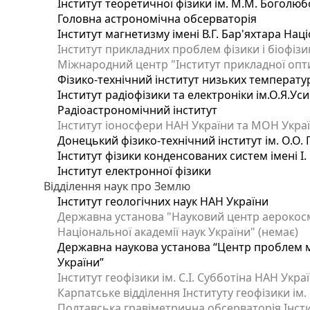
Інститут теоретичної фізики ім. М.М. Боголюб
Головна астрономічна обсерваторія
Інститут магнетизму імені В.Г. Бар'яхтара Нац
Інститут прикладних проблем фізики і біофізи
Міжнародний центр "Інститут прикладної опт
Фізико-технічний інститут низьких температур 
Інститут радіофізики та електроніки ім.О.Я.Ус
Радіоастрономічний інститут
Інститут іоносфери НАН України та МОН Украї
Донецький фізико-технічний інститут ім. О.О. 
Інститут фізики конденсованих систем імені І
Інститут електронної фізики
Відділення наук про Землю
Інститут геологічних наук НАН України
Державна установа "Науковий центр аерокосмі
Національної академії наук України" (немає)
Державна наукова установа “Центр проблем мо
України”
Інститут геофізики ім. С.І. Субботіна НАН Укра
Карпатське відділення Інституту геофізики ім.
Полтавська гравіметрична обсерваторія Інститу