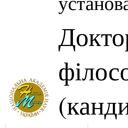
установ
Докто
філос
(канд