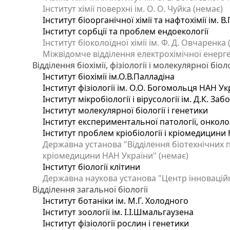
Інститут хімії поверхні ім. О. О. Чуйка (немає)
Інститут біоорганічної хімії та нафтохімії ім. В
Інститут сорбції та проблем ендоекології
Інститут біоколоїдної хімії ім. Ф. Д. Овчаренка
Міжвідомче відділення електрохімічної енерг
Відділення біохімії, фізіології і молекулярної біоло
Інститут біохімії ім.О.В.Палладіна
Інститут фізіології ім. О.О. Богомольця НАН Ук
Інститут мікробіології і вірусології ім. Д.К. З
Інститут молекулярної біології і генетики
Інститут експериментальної патології, онкологі
Інститут проблем кріобіології і кріомедицини 
Державна установа "Відділення біотехнічних п
кріомедицини НАН України" (немає)
Інститут біології клітини
Державна наукова установа "Центр інновацій
Відділення загальної біології
Інститут ботаніки ім. М.Г. Холодного
Інститут зоології ім. І.І.Шмальгаузена
Інститут фізіології рослин і генетики