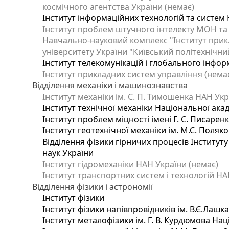
космічного агентства України (немає)
Інститут інформаційних технологій та систем 
Інститут проблем штучного інтелекту МОН та
Навчально-науковий комплекс "Інститут прик
університету України "Київський політехнічний
Інститут телекомунікацій і глобального інфо
Інститут прикладних систем управління (нема
Відділення механіки і машинознавства
Інститут механіки ім. С. П. Тимошенка НАН Укр
Інститут технічної механіки Національної ака
Інститут проблем міцності імені Г. С. Писарен
Інститут геотехнічної механіки ім. М.С. Поляк
Відділення фізики гірничих процесів Інституту
наук України
Інститут гідромеханіки НАН України (немає)
Інститут транспортних систем і технологій НА
Відділення фізики і астрономії
Інститут фізики
Інститут фізики напівпровідників ім. В.Є.Лашк
Інститут металофізики ім. Г. В. Курдюмова Нац