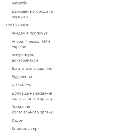
Rewards
Державні нагороди та
відзнаки
НАН України
Академія пропонує
Апарат Президії НАН
України
Аспірантури,
докторантури
Багатотомне видання
Відділення
Діяльність
Доповідь на засіданні
колегіального органу
Засідання
колегіального органу
Кадри
Книжкова серія