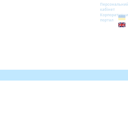
Персональни
кабінет
Корпоративн
портал