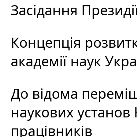
Засідання Президі
Концепція розвитк
академії наук Укр
До відома перемі
наукових установ 
працівників