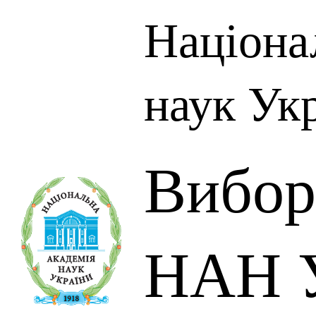
Націона
наук Ук
Вибор
НАН У