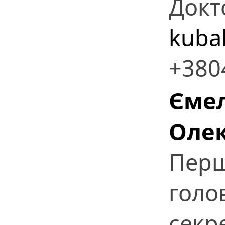
Докт
kuba
+380
Єме
Оле
Перш
голо
секр