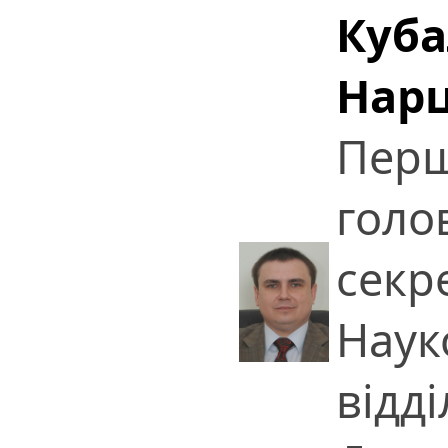
Куба
Нар
Перш
голо
секр
Наук
відді