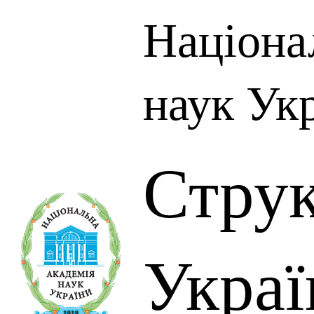
Націона
наук Ук
Стру
Украї