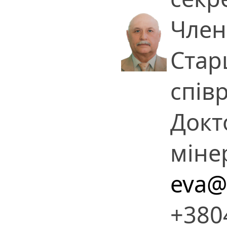
Член
Стар
спів
Докт
міне
eva@
+380