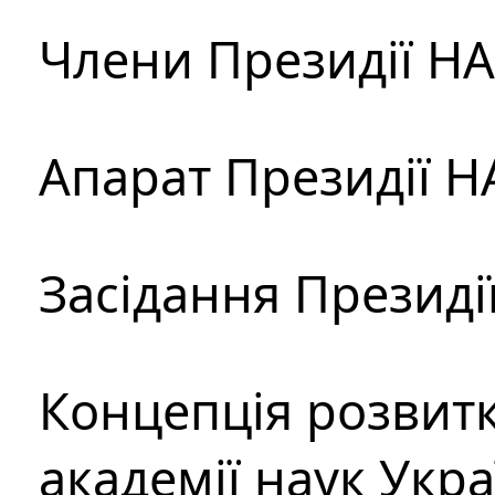
Члени Президії Н
Апарат Президії Н
Засідання Президі
Концепція розвитк
академії наук Укр