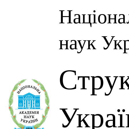
Націона
наук Ук
Стру
Украї