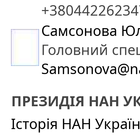
+38044226234
Самсонова Юл
Головний спец
Samsonova@na
ПРЕЗИДІЯ НАН У
Історія НАН Украї