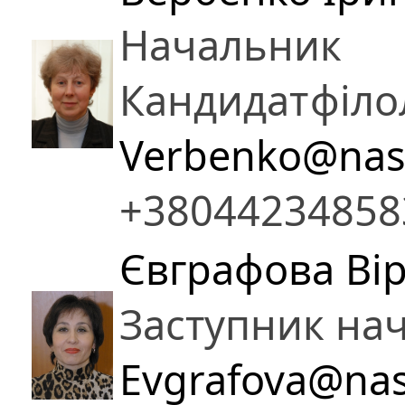
Начальник
Кандидат
філо
Verbenko@nas
+38044234858
Євграфова Ві
Заступник на
Evgrafova@nas