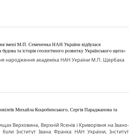
рення імені М.П. Семененка НАН України відбулася
 будова та історія геологічного розвитку Українського щита»
 дня народження академіка НАН України М.П. Щербака
 ювілеїв Михайла Коцюбинського, Сергія Параджанова та
ищах Верховина, Верхній Ясенів і Криворівня на Івано-
 були Інститут Івана Франка НАН України, Інститут