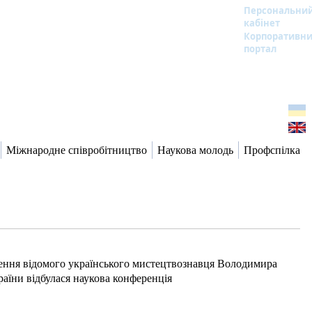
Персональни
кабінет
Корпоративн
портал
Міжнародне співробітництво
Наукова молодь
Профспілка
ження відомого українського мистецтвознавця Володимира
аїни відбулася наукова конференція