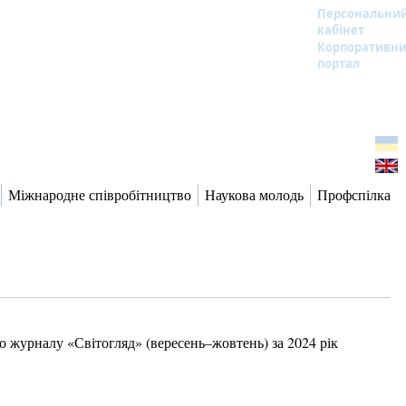
Персональни
кабінет
Корпоративн
портал
Міжнародне співробітництво
Наукова молодь
Профспілка
 журналу «Світогляд» (вересень–жовтень) за 2024 рік