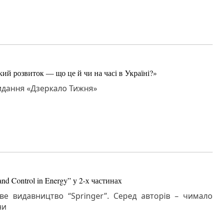
ий розвиток — що це й чи на часі в Україні?»
видання «Дзеркало Тижня»
d Control in Energy” у 2-х частинах
е видавництво “Springer”. Серед авторів – чимало
ни