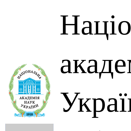
Націо
акаде
Украї