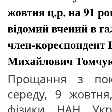
жовтня ц.р. на 91 ро
відомий вчений в га
член-кореспондент
Михайлович Томчу
Прощання з пок
середу, 9 жовтня,
фізики НАН Укра