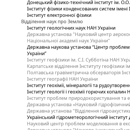
Донецький фізико-технічний інститут ім. О.О
Інститут фізики конденсованих систем імені 
Інститут електронної фізики
Відділення наук про Землю
Інститут геологічних наук НАН України
Державна установа "Науковий центр аерокос
Національної академії наук України"
Державна наукова установа “Центр проблем м
України”
Інститут геофізики ім. С.І. Субботіна НАН Укр
Карпатське відділення Інституту геофізики ім
Полтавська гравіметрична обсерваторія Інсти
Інститут географії НАН України
Інститут геохімії, мінералогії та рудоутворе
Інститут геології і геохімії горючих копалин
Інститут проблем природокористування та е
Державна установа «Науковий гідрофізичний
Державна установа "Відділення гідроакустики
Український гідрометеорологічний інститут
Науковий центр проблем моделювання в еколо