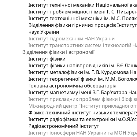
Інститут технічної механіки Національної ак
Інститут проблем міцності імені Г. С. Писаре
Інститут геотехнічної механіки ім. М.С. Поля
Відділення фізики гірничих процесів Інститу
наук України
Інститут гідромеханіки НАН України
Інститут транспортних систем і технологій 
Відділення фізики і астрономії
Інститут фізики
Інститут фізики напівпровідників ім. В.Є.Ла
Інститут металофізики ім. Г. В. Курдюмова На
Інститут теоретичної фізики ім. М.М. Боголю
Головна астрономічна обсерваторія
Інститут магнетизму імені В.Г. Бар'яхтара На
Інститут прикладних проблем фізики і біофі
Міжнародний центр "Інститут прикладної оп
Фізико-технічний інститут низьких температур
Інститут радіофізики та електроніки ім.О.Я.У
Радіоастрономічний інститут
Інститут іоносфери НАН України та МОН Укр