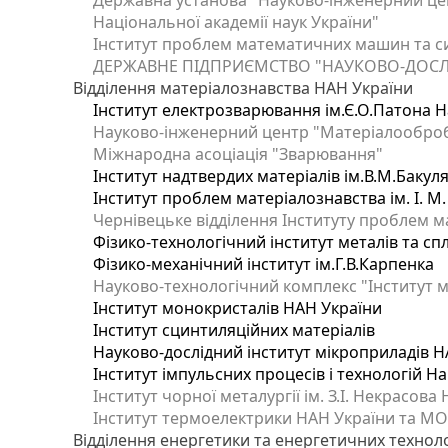
Державна установа "Науково-інженерний цен
Національної академії наук України"
Інститут проблем математичних машин та с
ДЕРЖАВНЕ ПІДПРИЄМСТВО "НАУКОВО-ДОСЛ
Відділення матеріалознавства НАН України
Інститут електрозварювання ім.Є.О.Патона Н
Науково-інженерний центр "Матеріалооброб
Міжнародна асоціація "Зварювання"
Інститут надтвердих матеріалів ім.В.М.Бакул
Інститут проблем матеріалознавства ім. І. М
Чернівецьке відділення Інституту проблем м
Фізико-технологічний інститут металів та сп
Фізико-механічний інститут ім.Г.В.Карпенка
Науково-технологічний комплекс "Інститут 
Інститут монокристалів НАН України
Інститут сцинтиляційних матеріалів
Науково-дослідний інститут мікроприладів Н
Інститут імпульсних процесів і технологій На
Інститут чорної металургії ім. З.І. Некрасова
Інститут термоелектрики НАН України та МО
Відділення енергетики та енергетичних технол