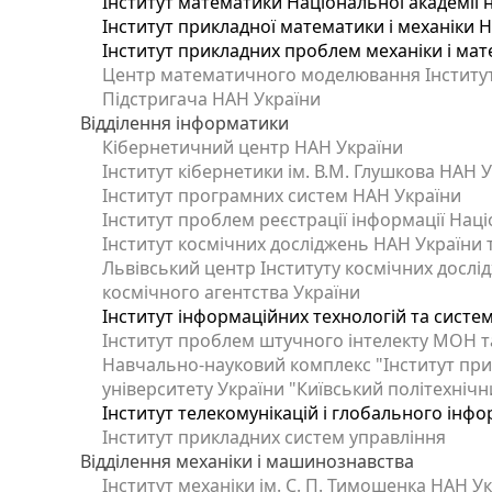
Інститут математики Національної академії 
Інститут прикладної математики і механіки 
Інститут прикладних проблем механіки і мате
Центр математичного моделювання Інституту
Підстригача НАН України
Відділення інформатики
Кібернетичний центр НАН України
Інститут кібернетики ім. В.М. Глушкова НАН 
Інститут програмних систем НАН України
Інститут проблем реєстрації інформації Наці
Інститут космічних досліджень НАН України 
Львівський центр Інституту космічних дослі
космічного агентства України
Інститут інформаційних технологій та систем
Інститут проблем штучного інтелекту МОН т
Навчально-науковий комплекс "Інститут при
університету України "Київський політехнічни
Інститут телекомунікацій і глобального інф
Інститут прикладних систем управління
Відділення механіки і машинознавства
Інститут механіки ім. С. П. Тимошенка НАН У