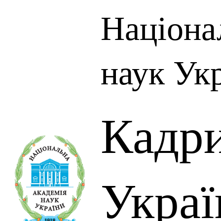
Націона
наук Ук
Кадр
Украї