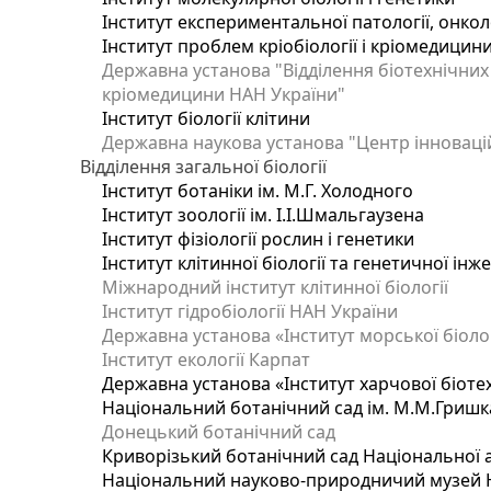
Інститут експериментальної патології, онколог
Інститут проблем кріобіології і кріомедицин
Державна установа "Відділення біотехнічних 
кріомедицини НАН України"
Інститут біології клітини
Державна наукова установа "Центр інноваці
Відділення загальної біології
Інститут ботаніки ім. М.Г. Холодного
Інститут зоології ім. І.І.Шмальгаузена
Інститут фізіології рослин і генетики
Інститут клітинної біології та генетичної інж
Міжнародний інститут клітинної біології
Інститут гідробіології НАН України
Державна установа «Інститут морської біоло
Інститут екології Карпат
Державна установа «Інститут харчової біотех
Національний ботанічний сад ім. М.М.Гришк
Донецький ботанічний сад
Криворізький ботанічний сад Національної а
Національний науково-природничий музей На