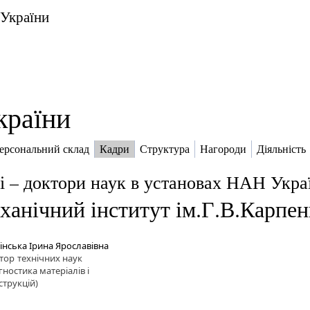
 України
країни
ерсональний склад
Кадри
Структура
Нагороди
Діяльність
і – доктори наук в установах НАН Укра
ханічний інститут ім.Г.В.Карпен
інська Ірина Ярославівна
тор
технічних наук
гностика матеріалів і
струкцій)