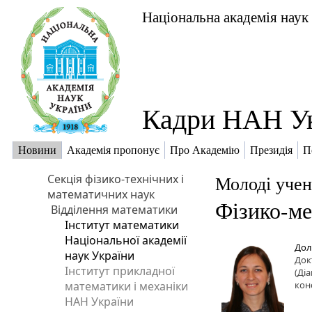
Національна академія наук
Кадри НАН У
Новини
Академія пропонує
Про Академію
Президія
П
Секція фізико-технічних і
Молоді учен
математичних наук
Фізико-ме
Відділення математики
Інститут математики
Національної академії
Дол
наук України
Док
Інститут прикладної
(Діа
математики і механіки
кон
НАН України