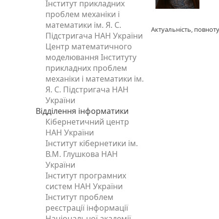
Інститут прикладних
проблем механіки і
математики ім. Я. С.
Актуальність, повноту
Підстригача НАН України
Центр математичного
моделювання Інституту
прикладних проблем
механіки і математики ім.
Я. С. Підстригача НАН
України
Відділення інформатики
Кібернетичний центр
НАН України
Інститут кібернетики ім.
В.М. Глушкова НАН
України
Інститут програмних
систем НАН України
Інститут проблем
реєстрації інформації
Національної академії