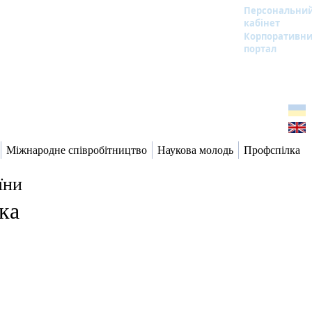
Персональни
кабінет
Корпоративн
портал
Міжнародне співробітництво
Наукова молодь
Профспілка
їни
ка