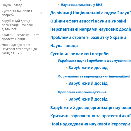
Наукова діяльність у ВНЗ
Наука і влада
Суспільні виклики і
До річниці Національної академії наук У
потреби
Оцінки ефективності науки в Україні
Зарубіжний досвід
організації наукової
Перспективні напрями наукових досл
діяльності
Критичні зауваження та
Проблеми стратегії розвитку України
протестні акції
Нові надходження
Наука і влада
наукової літератури до
фондів НБУВ
Суспільні виклики і потреби
Українська наука і проблеми формування і
Зарубіжний досвід
Формування та впровадження інноваційної
Зарубіжний досвід
Проблеми енергоощадження
Зарубіжний досвід
Зарубіжний досвід організації наукової
Критичні зауваження та протестні акці
Нові надходження наукової літератури