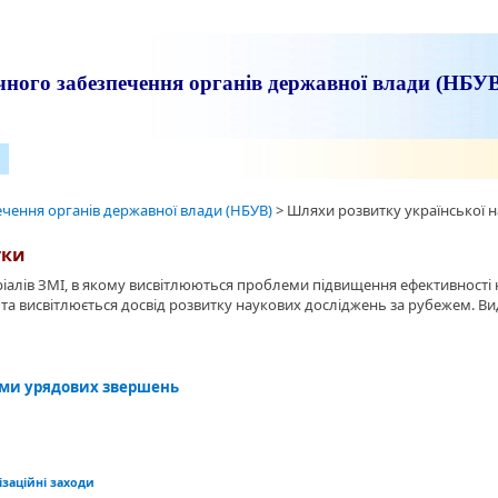
ного забезпечення органів державної влади (НБУ
чення органів державної влади (НБУВ)
>
Шляхи розвитку української 
уки
алів ЗМІ, в якому висвітлюються проблеми підвищення ефективності н
 та висвітлюється досвід розвитку наукових досліджень за рубежем. В
ами урядових звершень
ізаційні заходи