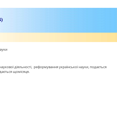
В)
науки
аукової діяльності, реформування української науки, подається
идається щомісяця.