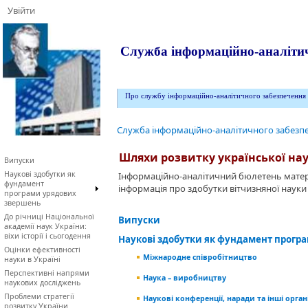
Увійти
Служба інформаційно-аналітич
Про службу інформаційно-аналітичного забезпечення
Служба інформаційно-аналітичного забезпе
Шляхи розвитку української на
Випуски
Наукові здобутки як
Інформаційно-аналітичний бюлетень матері
фундамент
інформація про здобутки вітчизняної науки
програми урядових
звершень
До річниці Національної
Випуски
академії наук України:
віхи історії і сьогодення
Наукові здобутки як фундамент прогр
Оцінки ефективності
Міжнародне співробітництво
науки в Україні
Перспективні напрями
Наука – виробництву
наукових досліджень
Проблеми стратегії
Наукові конференції, наради та інші орган
розвитку України