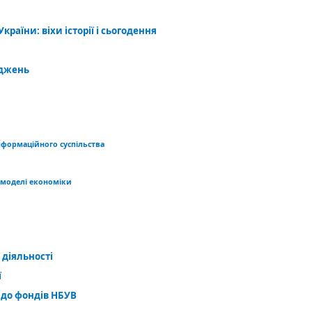
країни: віхи історії і сьогодення
іджень
нформаційного суспільства
 моделі економіки
 діяльності
ї
 до фондів НБУВ