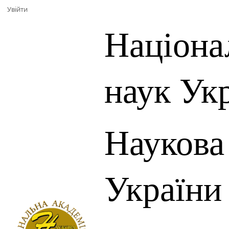
Увійти
Націона
наук Ук
Наукова
України