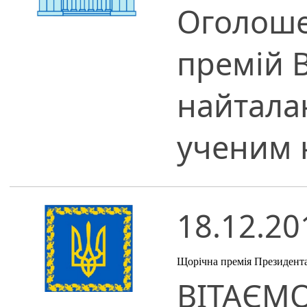
Оголоше
премій 
найтала
ученим н
18.12.20
Щорічна премія Президента
ВІТАЄМО