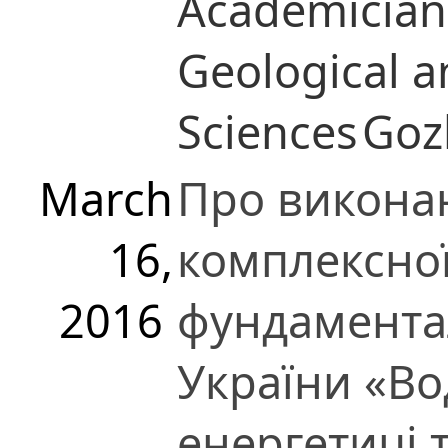
Academician
Geological a
Sciences
Goz
March
Про виконан
16,
комплексно
2016
фундамента
України «Во
енергетиці т