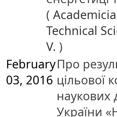
(
Academicia
Technical Sc
V.
)
February
Про резул
03, 2016
цільової 
наукових 
України «