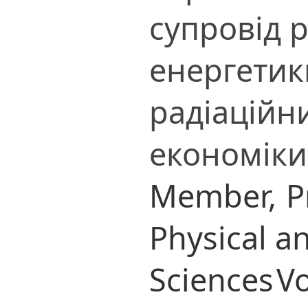
супровід 
енергетик
радіаційни
економіки
Member,
P
Physical a
Sciences
Vo