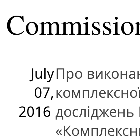
Commissio
July
Про виконан
07,
комплексно
2016
досліджень
«Комплексни