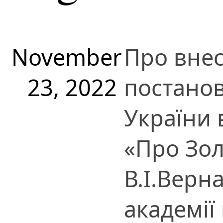
November
Про внес
23, 2022
постанов
України 
«Про Зол
В.І.Верн
академії