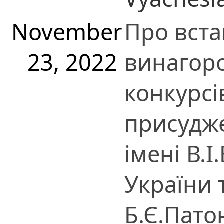
November
Про вста
23, 2022
винагор
конкурсів
присудже
імені В.
України 
Б.Є.Пато