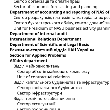
Сектор організації та оплати праці
Sector of economic forecasting and planning
Department of accounting and reporting of NAS of
Сектор розрахунків, платежів та матеріальних ре
Сектор бухгалтерського обліку, консолідованої зві
Unit for Presidium of NASU business activity planni
Department of internal audit
International Relations Department
Department of Scientific and Legal Basis
Режимно-секретний відділ НАН України
Section for Applied Problems
Affairs department
Відділ майнових питань
Сектор об’єктів майнового комплексу
Unit of contractual relations
Відділ капітального будівництва та інфраструктур
Сектор капітального будівництва
Сектор інфраструктури
Відділ технічного забезпечення
Сектор експлуатації
Сектор охорони праці