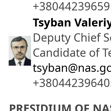
+38044239659
Tsyban Valeriy
Deputy Chief Sc
Candidate of T
tsyban@nas.go
+38044239640
PRESIDIUM OF NA