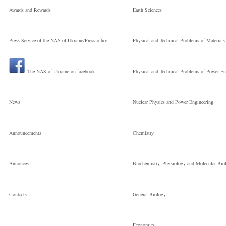
Awards and Rewards
Earth Sciences
Press Service of the NAS of Ukraine/Press office
Physical and Technical Problems of Materials
The NAS of Ukraine on facebook
Physical and Technical Problems of Power En
News
Nuclear Physics and Power Engineering
Announcements
Chemistry
Annonces
Biochemistry, Physiology and Molecular Bio
Сontacts
General Biology
Economics