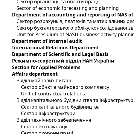
Сектор організації та оплати праці
Sector of economic forecasting and planning
Department of accounting and reporting of NAS of
Сектор розрахунків, платежів та матеріальних ре
Сектор бухгалтерського обліку, консолідованої зві
Unit for Presidium of NASU business activity planni
Department of internal audit
International Relations Department
Department of Scientific and Legal Basis
Режимно-секретний відділ НАН України
Section for Applied Problems
Affairs department
Відділ майнових питань
Сектор об’єктів майнового комплексу
Unit of contractual relations
Відділ капітального будівництва та інфраструктур
Сектор капітального будівництва
Сектор інфраструктури
Відділ технічного забезпечення
Сектор експлуатації
Сектор охорони праці