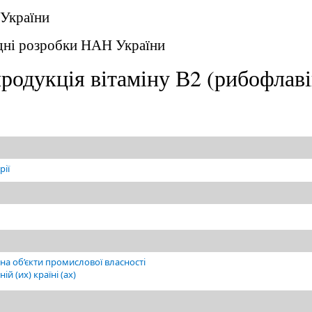
 України
адні розробки НАН України
родукція вітаміну В2 (рибофлаві
рії
на об’єкти промислової власності
й (их) країні (ах)