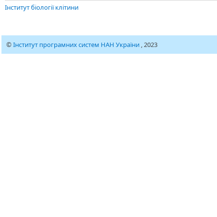
Інститут біології клітини
©
Інститут програмних систем НАН України
, 2023