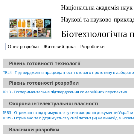
Національна академія наук
Наукові та науково-прикл
Біотехнологічна п
Опис розробки
Життєвий цикл
Розробники
Рівень готовності технології
TRL4 - Підтвердження працездатності готового прототипу в лаборато
Рівень готовності розробки
IRL3 - Експериментальне підтвердження комерційних перспектив
Охорона інтелектуальної власності
IPR3 - Отримані та підтримуються у силі охоронні документи України 
IPR5 - Отримано та підтримується у силі патент (и) на винахід в іноземні
Власники розробки