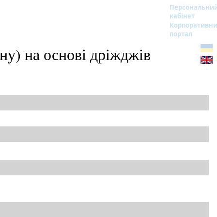
Персональни
кабінет
Корпоративн
портал
ну) на основі дріжджів