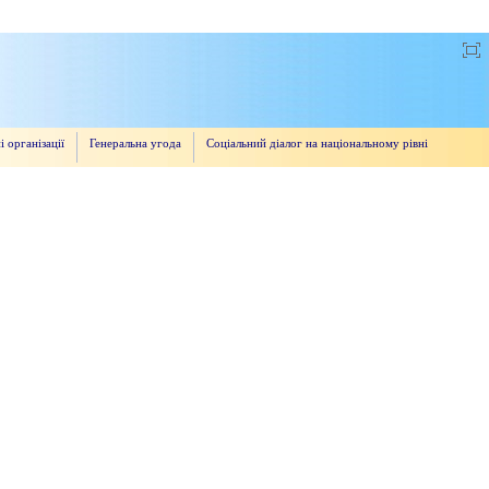
і організації
Генеральна угода
Соціальний діалог на національному рівні