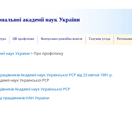
нальної академії наук України
тура
ЦК профспілки
Контрольно-ревізійна комісія
Галузева угода
Регіональн
мії наук України
>
Про профспілку
ацівників Академії наук Української РСР від 23 квітня 1991 р.
демії наук Української РСР
вників Академії наук Української РСР
лці працівників НАН України