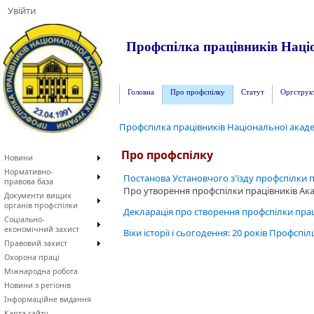
Увійти
Профспілка працівників Націо
Головна
Про профспілку
Статут
Оргструк
Профспілка працівників Національної акаде
Про профспілку
Новини
Нормативно-
Постанова Установчого з'їзду профспілки пр
правова база
Про утворення профспілки працівників Ака
Документи вищих
органів профспілки
Декларація про створення профспілки праці
Соціально-
економічний захист
Віхи історії і сьогодення: 20 років Профспі
Правовий захист
Охорона праці
Міжнародна робота
Новини з регіонів
Інформаційне видання
Карта сайту