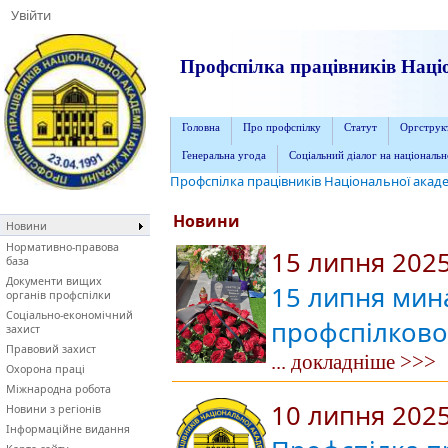
Увійти
Профспілка працівників Націо
Головна
Про профспілку
Статут
Оргструк
Генеральна угода
Соціальний діалог на національн
Профспілка працівників Національної акаде
Новини
Новини
Нормативно-правова
15 липня 202
база
Документи вищих
15 липня мина
органів профспілки
Соціально-економічний
профспілково
захист
Правовий захист
... докладніше >>>
Охорона праці
Міжнародна робота
10 липня 202
Новини з регіонів
Інформаційне видання