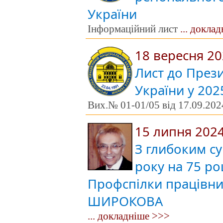
України
Інформаційний лист
... докла
18 вересня 2
Лист до През
України у 202
Вих.№ 01-01/05 від 17.09.202
15 липня 202
З глибоким с
року на 75 ро
Профспілки працівн
ШИРОКОВА
... докладніше >>>