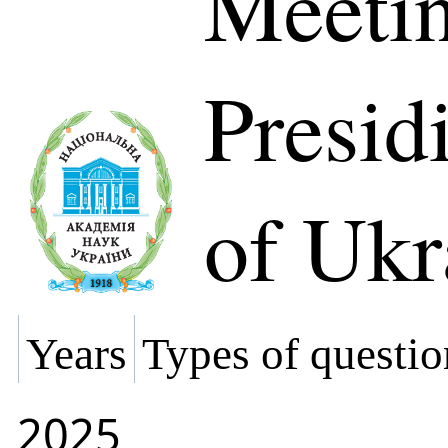
Meetin
Presi
of Ukr
Years
Types of questio
2025