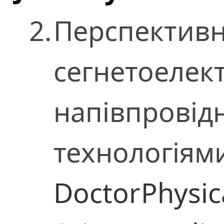
2.
Перспективн
сегнетоелект
напівпрові
технологіям
Doctor
Physic