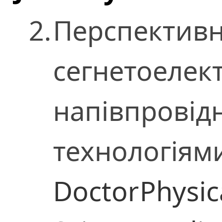
2.
Перспективн
сегнетоелект
напівпрові
технологіям
Doctor
Physic